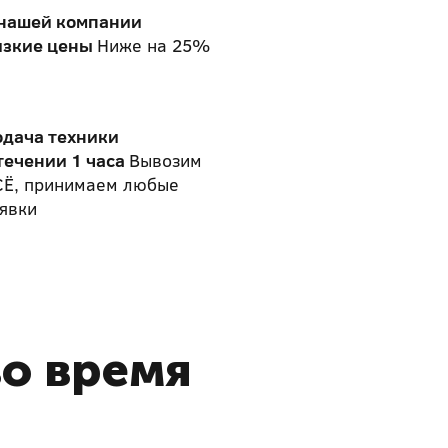
 нашей компании
изкие цены
Ниже на 25%
одача техники
течении 1 часа
Вывозим
СЁ, принимаем любые
явки
во время