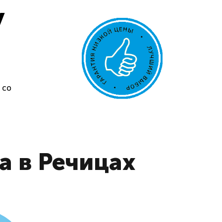
у
 со
а в Речицах