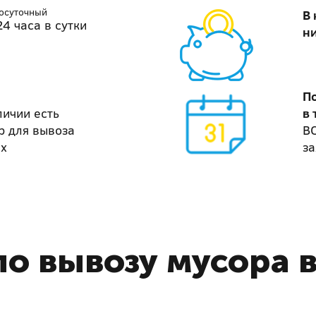
лосуточный
В
4 часа в сутки
н
П
личии есть
в 
р для вывоза
В
ах
за
о вывозу мусора 