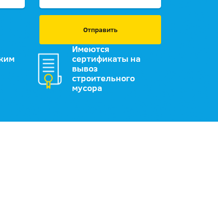
Отправить
Имеются
зким
сертификаты на
вывоз
строительного
мусора