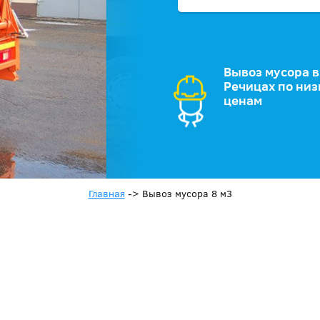
Вывоз мусора в
Речицах по ни
ценам
Главная
->
Вывоз мусора 8 м3