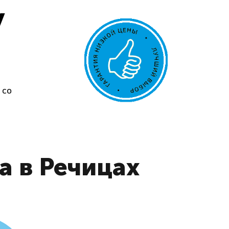
у
 со
а в Речицах