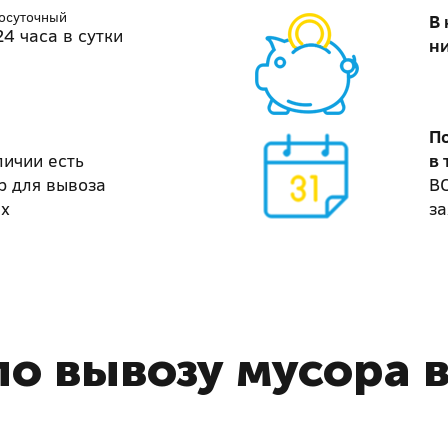
лосуточный
В
4 часа в сутки
н
П
личии есть
в 
р для вывоза
В
ах
за
о вывозу мусора 