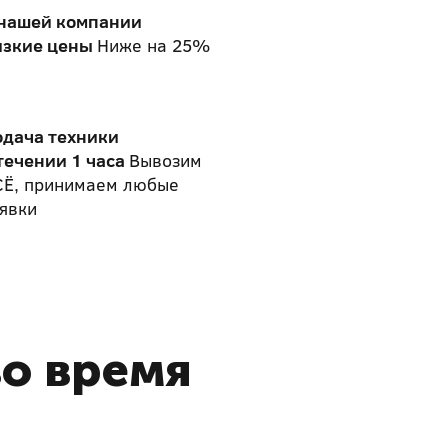
 нашей компании
изкие цены
Ниже на 25%
одача техники
течении 1 часа
Вывозим
СЁ, принимаем любые
явки
во время