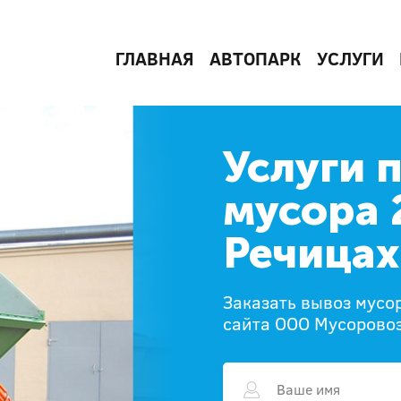
ГЛАВНАЯ
АВТОПАРК
УСЛУГИ
Услуги 
мусора 
Речицах
Заказать вывоз мусо
сайта ООО Мусорово