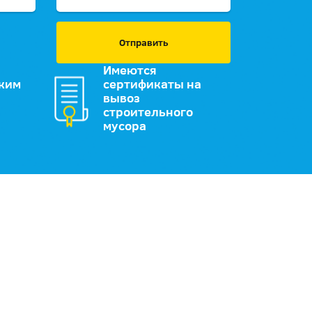
Отправить
Имеются
зким
сертификаты на
вывоз
строительного
мусора