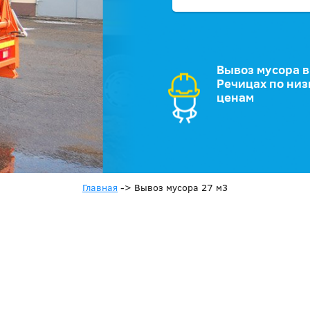
Вывоз мусора в
Речицах по ни
ценам
Главная
->
Вывоз мусора 27 м3